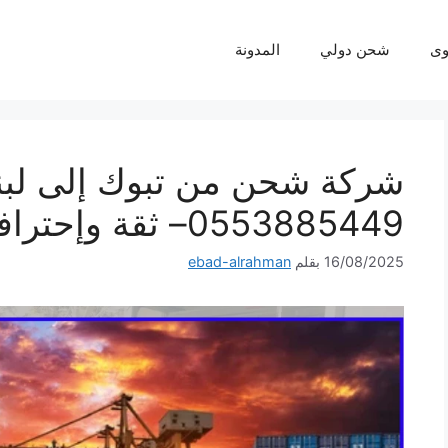
ى
شحن دولي
المدونة
شركة شحن من تبوك إلى لبن
0553885449– ثقة وإحترافية لكل شحنة
16/08/2025
بقلم
ebad-alrahman