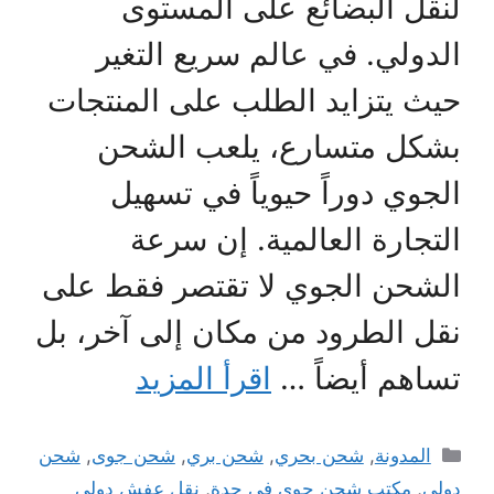
لنقل البضائع على المستوى
الدولي. في عالم سريع التغير
حيث يتزايد الطلب على المنتجات
بشكل متسارع، يلعب الشحن
الجوي دوراً حيوياً في تسهيل
التجارة العالمية. إن سرعة
الشحن الجوي لا تقتصر فقط على
نقل الطرود من مكان إلى آخر، بل
تساهم أيضاً …
اقرأ المزيد
التصنيفات
المدونة
,
شحن بحري
,
شحن بري
,
شحن جوى
,
شحن
دولي
,
مكتب شحن جوى في جدة
,
نقل عفش دولي