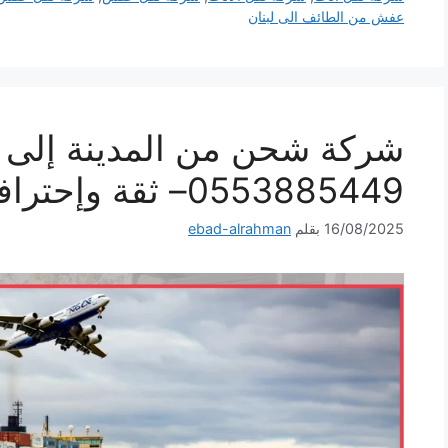
عفش من الطائف الى لبنان
شركة شحن من المدينة إلى ل
0553885449– ثقة وإحترافية لكل شحنة
16/08/2025
بقلم
ebad-alrahman