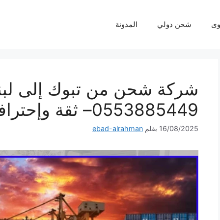
ى
شحن دولي
المدونة
شركة شحن من تبوك إلى لبن
0553885449– ثقة وإحترافية لكل شحنة
16/08/2025
بقلم
ebad-alrahman