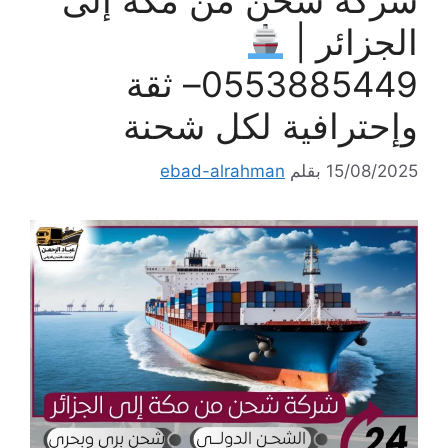
شركة شحن من مكة إلى
الجزائر |
0553885449– ثقة
وإحترافية لكل شحنة
15/08/2025
بقلم
ebad-alrahman