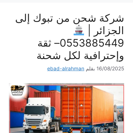
شركة شحن من تبوك إلى
الجزائر |
0553885449– ثقة
وإحترافية لكل شحنة
16/08/2025
بقلم
ebad-alrahman