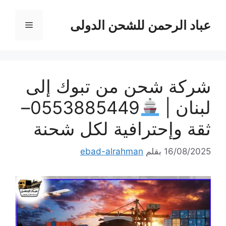
نتقل
لى
عباد الرحمن للشحن الدولى
القائمة
لمحتوى
شركة شحن من تبوك إلى
لبنان |
0553885449–
ثقة وإحترافية لكل شحنة
16/08/2025
بقلم
ebad-alrahman