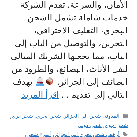
الأمان، والسرعة. تقدم الشركة
خدمات شاملة تشمل الشحن
البحري، التغليف الاحترافي،
التخزين، والتوصيل من الباب إلى
الباب، مما يجعلها الشريك المثالي
لنقل الأثاث، البضائع، والطرود من
الطائف إلى الجزائر.
يهدف
التالي إلى تقديم …
اقرأ المزيد
التصنيفات
المدونة
,
شحن الى الجزائر
,
شحن بحري
,
شحن بري
,
شحن جوى
,
شحن دولي
الوسوم
أرخص شحن بحري الي الجزائر
,
أسرع شحن
,