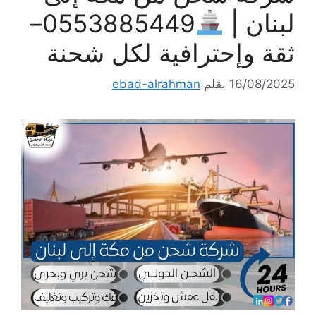
لبنان |
0553885449–
ثقة وإحترافية لكل شحنة
16/08/2025
بقلم
ebad-alrahman