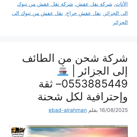
الأثاث
,
شركة نقل عفش
,
شركة نقل عفش من تبوك
الى الجزائر
,
نقل عفش حراج
,
نقل عفش من تبوك الى
الجزائر
شركة شحن من الطائف
إلى الجزائر |
0553885449– ثقة
وإحترافية لكل شحنة
16/08/2025
بقلم
ebad-alrahman