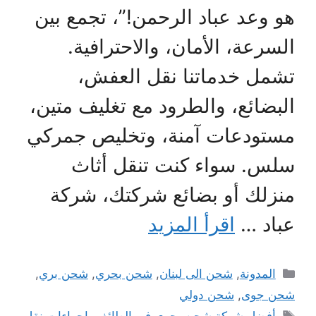
هو وعد عباد الرحمن!”، تجمع بين
السرعة، الأمان، والاحترافية.
تشمل خدماتنا نقل العفش،
البضائع، والطرود مع تغليف متين،
مستودعات آمنة، وتخليص جمركي
سلس. سواء كنت تنقل أثاث
منزلك أو بضائع شركتك، شركة
عباد …
اقرأ المزيد
التصنيفات
المدونة
,
شحن الى لبنان
,
شحن بحري
,
شحن بري
,
شحن جوى
,
شحن دولي
الوسوم
أفضل شركة شحن بحري في الطائف
,
اجراءات نقل