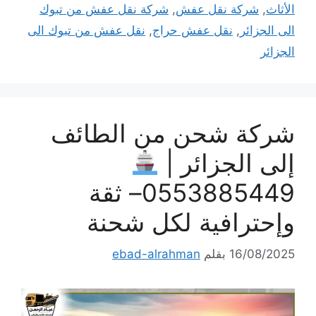
الأثاث
,
شركة نقل عفش
,
شركة نقل عفش من تبوك
الى الجزائر
,
نقل عفش حراج
,
نقل عفش من تبوك الى
الجزائر
شركة شحن من الطائف
إلى الجزائر |
0553885449– ثقة
وإحترافية لكل شحنة
16/08/2025
بقلم
ebad-alrahman