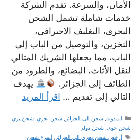
الأمان، والسرعة. تقدم الشركة
خدمات شاملة تشمل الشحن
البحري، التغليف الاحترافي،
التخزين، والتوصيل من الباب إلى
الباب، مما يجعلها الشريك المثالي
لنقل الأثاث، البضائع، والطرود من
الطائف إلى الجزائر.
يهدف
التالي إلى تقديم …
اقرأ المزيد
التصنيفات
المدونة
,
شحن الى الجزائر
,
شحن بحري
,
شحن بري
,
شحن جوى
,
شحن دولي
الوسوم
أرخص شحن بحري الي الجزائر
,
أسرع شحن
,