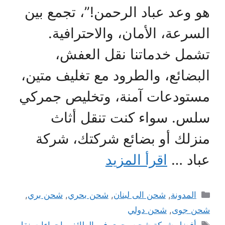
هو وعد عباد الرحمن!”، تجمع بين
السرعة، الأمان، والاحترافية.
تشمل خدماتنا نقل العفش،
البضائع، والطرود مع تغليف متين،
مستودعات آمنة، وتخليص جمركي
سلس. سواء كنت تنقل أثاث
منزلك أو بضائع شركتك، شركة
عباد …
اقرأ المزيد
التصنيفات
المدونة
,
شحن الى لبنان
,
شحن بحري
,
شحن بري
,
شحن جوى
,
شحن دولي
الوسوم
أفضل شركة شحن بحري في الطائف
,
اجراءات نقل