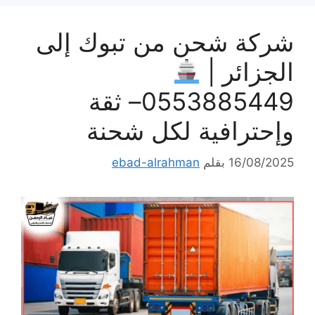
شركة شحن من تبوك إلى
الجزائر |
0553885449– ثقة
وإحترافية لكل شحنة
16/08/2025
بقلم
ebad-alrahman