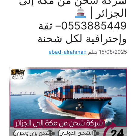
شركة شحن من مكة إلى
الجزائر |
0553885449– ثقة
وإحترافية لكل شحنة
15/08/2025
بقلم
ebad-alrahman