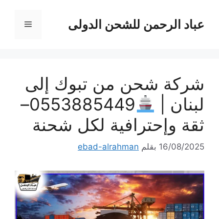
نتقل
لى
عباد الرحمن للشحن الدولى
القائمة
لمحتوى
شركة شحن من تبوك إلى
لبنان |
0553885449–
ثقة وإحترافية لكل شحنة
16/08/2025
بقلم
ebad-alrahman