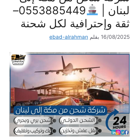
لبنان |
0553885449–
ثقة وإحترافية لكل شحنة
16/08/2025
بقلم
ebad-alrahman