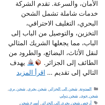
الأمان، والسرعة. تقدم الشركة
خدمات شاملة تشمل الشحن
البحري، التغليف الاحترافي،
التخزين، والتوصيل من الباب إلى
الباب، مما يجعلها الشريك المثالي
لنقل الأثاث، البضائع، والطرود من
الطائف إلى الجزائر.
يهدف
التالي إلى تقديم …
اقرأ المزيد
التصنيفات
المدونة
,
شحن الى الجزائر
,
شحن بحري
,
شحن بري
,
شحن جوى
,
شحن دولي
الوسوم
أرخص شحن بحري الي الجزائر
,
أسرع شحن
,