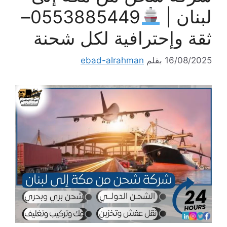
لبنان |
0553885449–
ثقة وإحترافية لكل شحنة
16/08/2025
بقلم
ebad-alrahman