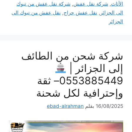
الأثاث
,
شركة نقل عفش
,
شركة نقل عفش من تبوك
الى الجزائر
,
نقل عفش حراج
,
نقل عفش من تبوك الى
الجزائر
شركة شحن من الطائف
إلى الجزائر |
0553885449– ثقة
وإحترافية لكل شحنة
16/08/2025
بقلم
ebad-alrahman