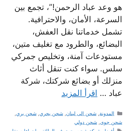
هو وعد عباد الرحمن!”، تجمع بين
السرعة، الأمان، والاحترافية.
تشمل خدماتنا نقل العفش،
البضائع، والطرود مع تغليف متين،
مستودعات آمنة، وتخليص جمركي
سلس. سواء كنت تنقل أثاث
منزلك أو بضائع شركتك، شركة
عباد …
اقرأ المزيد
التصنيفات
المدونة
,
شحن الى لبنان
,
شحن بحري
,
شحن بري
,
شحن جوى
,
شحن دولي
الوسوم
أفضل شركة شحن بحري في الطائف
,
اجراءات نقل