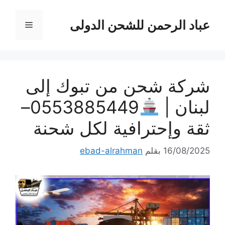
نتقل
لى
عباد الرحمن للشحن الدولى
القائمة
لمحتوى
شركة شحن من تبوك إلى
لبنان |
0553885449–
ثقة وإحترافية لكل شحنة
16/08/2025
بقلم
ebad-alrahman