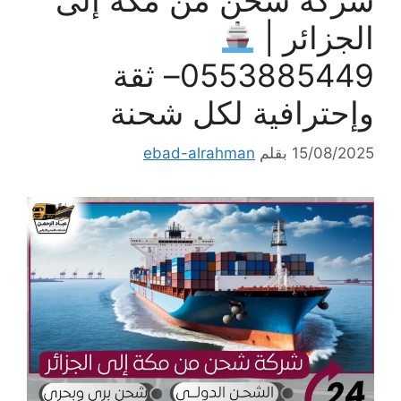
شركة شحن من مكة إلى
الجزائر |
0553885449– ثقة
وإحترافية لكل شحنة
15/08/2025
بقلم
ebad-alrahman