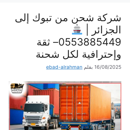
شركة شحن من تبوك إلى
الجزائر |
0553885449– ثقة
وإحترافية لكل شحنة
16/08/2025
بقلم
ebad-alrahman