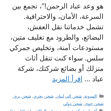
هو وعد عباد الرحمن!”، تجمع بين
السرعة، الأمان، والاحترافية.
تشمل خدماتنا نقل العفش،
البضائع، والطرود مع تغليف متين،
مستودعات آمنة، وتخليص جمركي
سلس. سواء كنت تنقل أثاث
منزلك أو بضائع شركتك، شركة
عباد …
اقرأ المزيد
التصنيفات
المدونة
,
شحن الى لبنان
,
شحن بحري
,
شحن بري
,
شحن جوى
,
شحن دولي
الوسوم
أفضل شركة شحن بحري في الطائف
,
اجراءات نقل