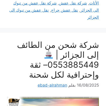
الأثاث
,
شركة نقل عفش
,
شركة نقل عفش من تبوك
الى الجزائر
,
نقل عفش حراج
,
نقل عفش من تبوك الى
الجزائر
شركة شحن من الطائف
إلى الجزائر |
0553885449– ثقة
وإحترافية لكل شحنة
16/08/2025
بقلم
ebad-alrahman