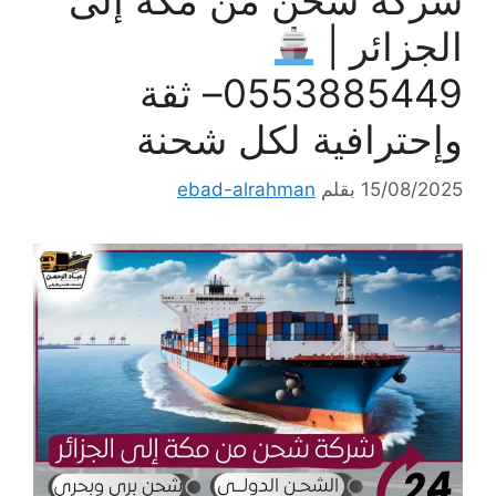
شركة شحن من مكة إلى
الجزائر |
0553885449– ثقة
وإحترافية لكل شحنة
15/08/2025
بقلم
ebad-alrahman