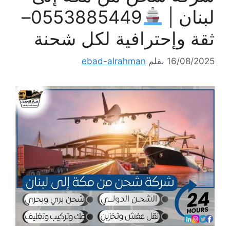
لبنان |
0553885449–
ثقة وإحترافية لكل شحنة
16/08/2025
بقلم
ebad-alrahman