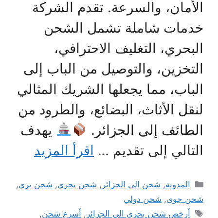
الأمان، والسرعة. تقدم الشركة
خدمات شاملة تشمل الشحن
البحري، التغليف الاحترافي،
التخزين، والتوصيل من الباب إلى
الباب، مما يجعلها الشريك المثالي
لنقل الأثاث، البضائع، والطرود من
الطائف إلى الجزائر.
يهدف
التالي إلى تقديم …
اقرأ المزيد
التصنيفات
المدونة
,
شحن الى الجزائر
,
شحن بحري
,
شحن بري
,
شحن جوى
,
شحن دولي
الوسوم
أرخص شحن بحري الي الجزائر
,
أسرع شحن
,