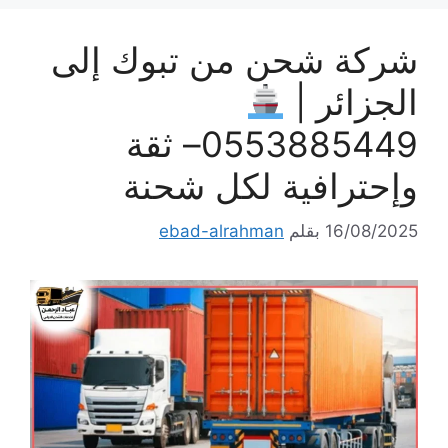
شركة شحن من تبوك إلى
الجزائر |
0553885449– ثقة
وإحترافية لكل شحنة
16/08/2025
بقلم
ebad-alrahman