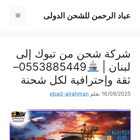
نتقل
لى
عباد الرحمن للشحن الدولى
القائمة
لمحتوى
شركة شحن من تبوك إلى
لبنان |
0553885449–
ثقة وإحترافية لكل شحنة
16/08/2025
بقلم
ebad-alrahman