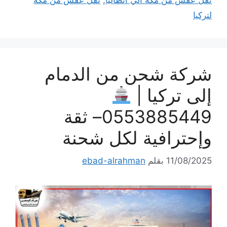
نقل عفش من مكة الي أنطاليا
,
نقل عفش من مكة
لتركيا
شركة شحن من الدمام
إلى تركيا |
0553885449– ثقة
وإحترافية لكل شحنة
11/08/2025
بقلم
ebad-alrahman