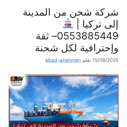
شركة شحن من المدينة
إلى تركيا |
0553885449– ثقة
وإحترافية لكل شحنة
15/08/2025
بقلم
ebad-alrahman