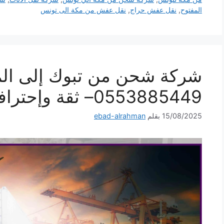
المفتوح
,
نقل عفش حراج
,
نقل عفش من مكة الى تونس
شركة شحن من تبوك إلى ال
0553885449– ثقة وإحترافية لكل شحنة
15/08/2025
بقلم
ebad-alrahman