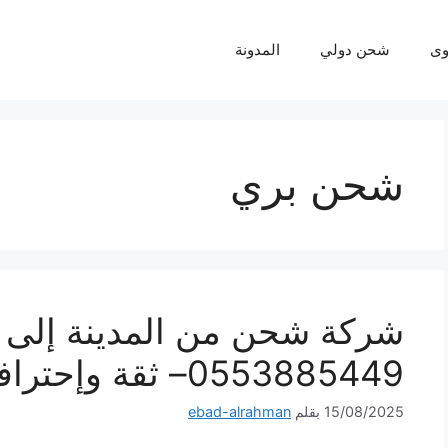
ى
شحن دولي
المدونة
شحن بري
شركة شحن من المدينة إلى 
0553885449– ثقة وإحترافية لكل شحنة
15/08/2025
بقلم
ebad-alrahman