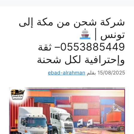
شركة شحن من مكة إلى
تونس |
0553885449– ثقة
وإحترافية لكل شحنة
15/08/2025
بقلم
ebad-alrahman