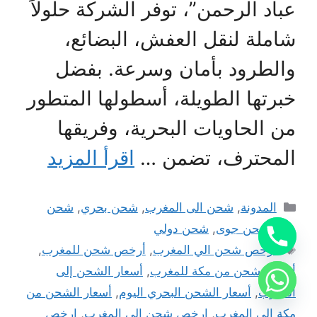
عباد الرحمن”، توفر الشركة حلولاً
شاملة لنقل العفش، البضائع،
والطرود بأمان وسرعة. بفضل
خبرتها الطويلة، أسطولها المتطور
من الحاويات البحرية، وفريقها
المحترف، تضمن …
اقرأ المزيد
التصنيفات
المدونة
,
شحن الى المغرب
,
شحن بحري
,
شحن
بري
,
شحن جوى
,
شحن دولي
الوسوم
أرخص شحن الي المغرب
,
أرخص شحن للمغرب
,
أرخص شحن من مكة للمغرب
,
أسعار الشحن إلى
المغرب
,
أسعار الشحن البحري اليوم
,
أسعار الشحن من
مكة الى المغرب
,
ارخص شحن الى المغرب
,
ارخص