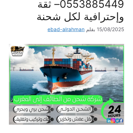
0553885449– ثقة
وإحترافية لكل شحنة
15/08/2025
بقلم
ebad-alrahman