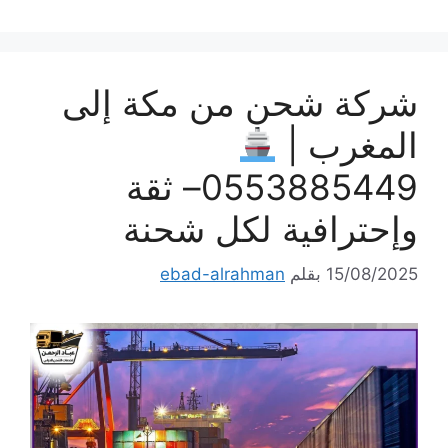
شركة شحن من مكة إلى
المغرب |
0553885449– ثقة
وإحترافية لكل شحنة
15/08/2025
بقلم
ebad-alrahman