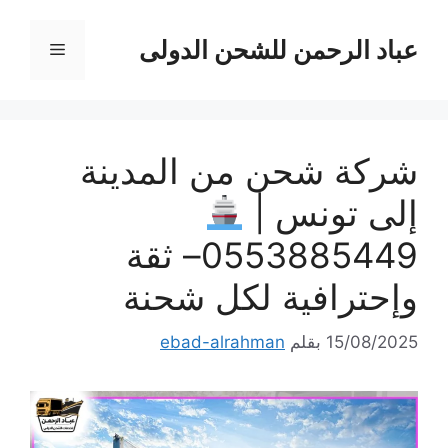
نتقل
لى
عباد الرحمن للشحن الدولى
القائمة
لمحتوى
شركة شحن من المدينة
إلى تونس |
0553885449– ثقة
وإحترافية لكل شحنة
15/08/2025
بقلم
ebad-alrahman