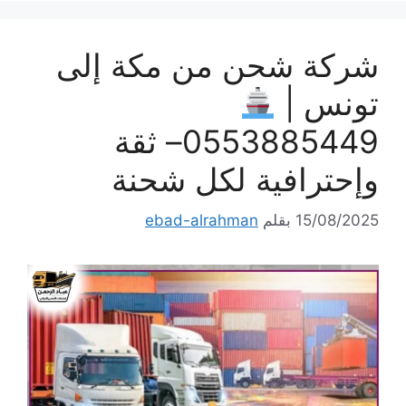
شركة شحن من مكة إلى
تونس |
0553885449– ثقة
وإحترافية لكل شحنة
15/08/2025
بقلم
ebad-alrahman