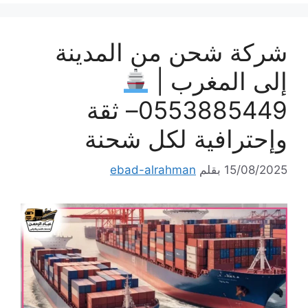
شركة شحن من المدينة
إلى المغرب |
0553885449– ثقة
وإحترافية لكل شحنة
15/08/2025
بقلم
ebad-alrahman