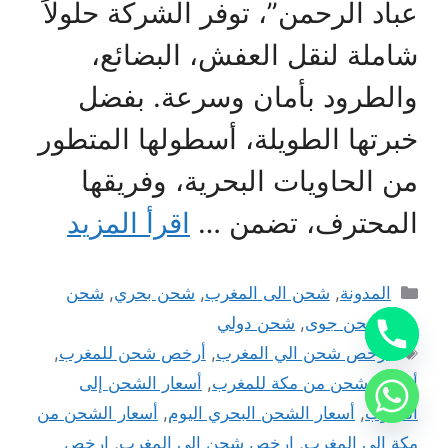
عباد الرحمن”، توفر الشركة حلولاً
شاملة لنقل العفش، البضائع،
والطرود بأمان وسرعة. بفضل
خبرتها الطويلة، أسطولها المتطور
من الحاويات البحرية، وفريقها
المحترف، تضمن …
اقرأ المزيد
التصنيفات
المدونة
,
شحن الى المغرب
,
شحن بحري
,
شحن
بري
,
شحن جوى
,
شحن دولي
الوسوم
أرخص شحن الي المغرب
,
أرخص شحن للمغرب
,
أرخص شحن من مكة للمغرب
,
أسعار الشحن إلى
المغرب
,
أسعار الشحن البحري اليوم
,
أسعار الشحن من
مكة الى المغرب
,
ارخص شحن الى المغرب
,
ارخص