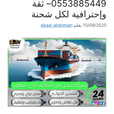
0553885449– ثقة
وإحترافية لكل شحنة
15/08/2025
بقلم
ebad-alrahman