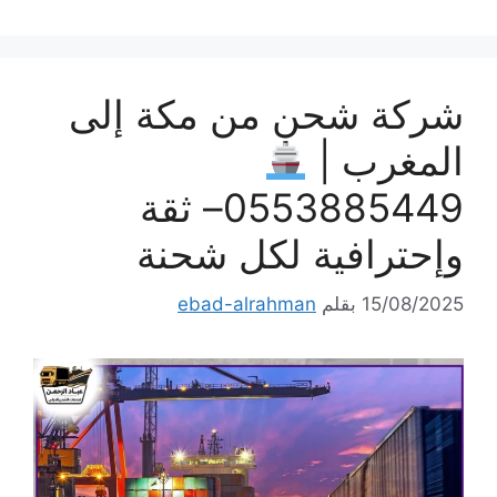
شركة شحن من مكة إلى
المغرب |
0553885449– ثقة
وإحترافية لكل شحنة
15/08/2025
بقلم
ebad-alrahman