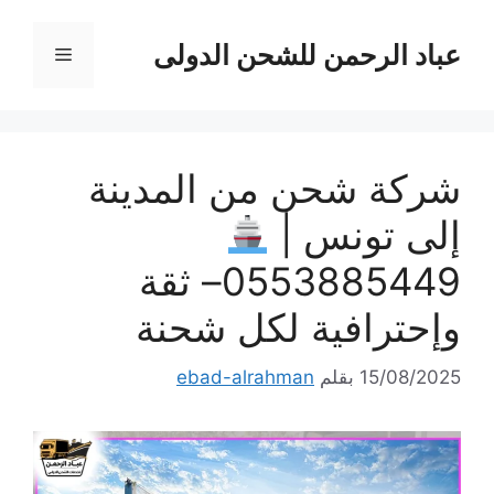
نتقل
لى
عباد الرحمن للشحن الدولى
القائمة
لمحتوى
شركة شحن من المدينة
إلى تونس |
0553885449– ثقة
وإحترافية لكل شحنة
15/08/2025
بقلم
ebad-alrahman