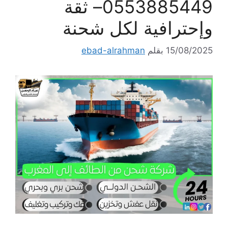
0553885449– ثقة
وإحترافية لكل شحنة
15/08/2025
بقلم
ebad-alrahman