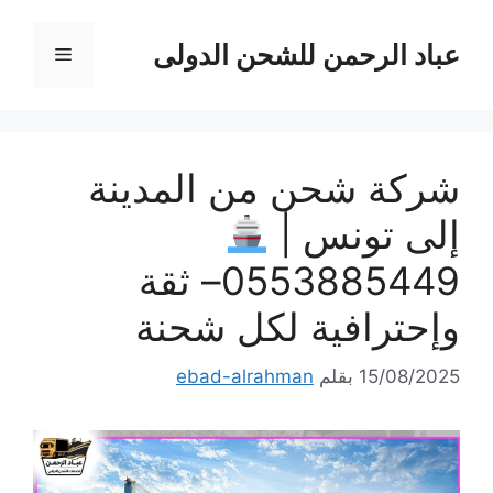
نتقل
لى
عباد الرحمن للشحن الدولى
القائمة
لمحتوى
شركة شحن من المدينة
إلى تونس |
0553885449– ثقة
وإحترافية لكل شحنة
15/08/2025
بقلم
ebad-alrahman