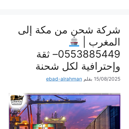
شركة شحن من مكة إلى
المغرب |
0553885449– ثقة
وإحترافية لكل شحنة
15/08/2025
بقلم
ebad-alrahman