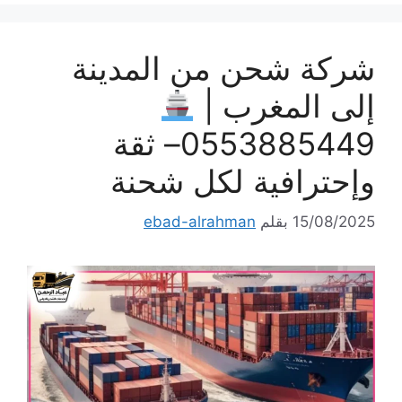
شركة شحن من المدينة
إلى المغرب |
0553885449– ثقة
وإحترافية لكل شحنة
15/08/2025
بقلم
ebad-alrahman