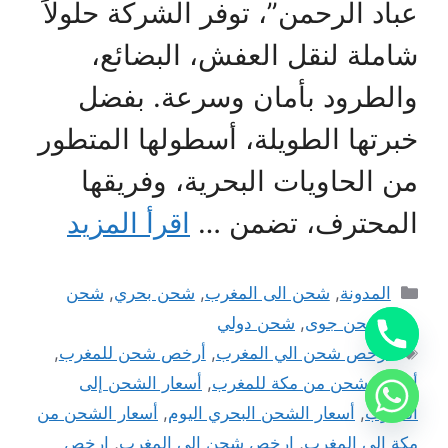
عباد الرحمن”، توفر الشركة حلولاً
شاملة لنقل العفش، البضائع،
والطرود بأمان وسرعة. بفضل
خبرتها الطويلة، أسطولها المتطور
من الحاويات البحرية، وفريقها
المحترف، تضمن …
اقرأ المزيد
التصنيفات
المدونة
,
شحن الى المغرب
,
شحن بحري
,
شحن
بري
,
شحن جوى
,
شحن دولي
الوسوم
أرخص شحن الي المغرب
,
أرخص شحن للمغرب
,
أرخص شحن من مكة للمغرب
,
أسعار الشحن إلى
المغرب
,
أسعار الشحن البحري اليوم
,
أسعار الشحن من
مكة الى المغرب
,
ارخص شحن الى المغرب
,
ارخص