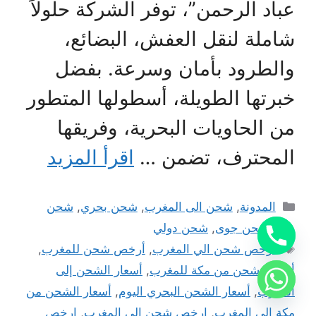
عباد الرحمن”، توفر الشركة حلولاً
شاملة لنقل العفش، البضائع،
والطرود بأمان وسرعة. بفضل
خبرتها الطويلة، أسطولها المتطور
من الحاويات البحرية، وفريقها
المحترف، تضمن …
اقرأ المزيد
التصنيفات
المدونة
,
شحن الى المغرب
,
شحن بحري
,
شحن
بري
,
شحن جوى
,
شحن دولي
الوسوم
أرخص شحن الي المغرب
,
أرخص شحن للمغرب
,
أرخص شحن من مكة للمغرب
,
أسعار الشحن إلى
المغرب
,
أسعار الشحن البحري اليوم
,
أسعار الشحن من
مكة الى المغرب
,
ارخص شحن الى المغرب
,
ارخص