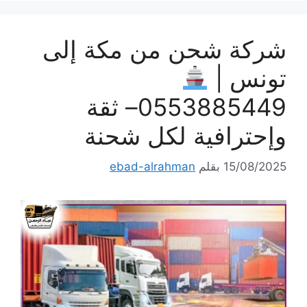
شركة شحن من مكة إلى
تونس |
0553885449– ثقة
وإحترافية لكل شحنة
15/08/2025
بقلم
ebad-alrahman