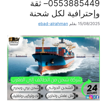
0553885449– ثقة
وإحترافية لكل شحنة
15/08/2025
بقلم
ebad-alrahman