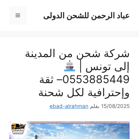
نتقل
لى
عباد الرحمن للشحن الدولى
القائمة
لمحتوى
شركة شحن من المدينة
إلى تونس |
0553885449– ثقة
وإحترافية لكل شحنة
15/08/2025
بقلم
ebad-alrahman