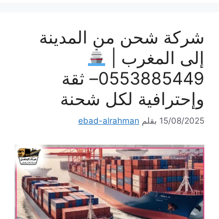
شركة شحن من المدينة
إلى المغرب |
0553885449– ثقة
وإحترافية لكل شحنة
15/08/2025
بقلم
ebad-alrahman