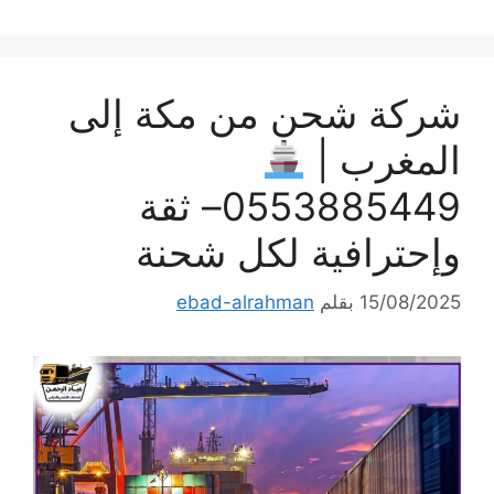
شركة شحن من مكة إلى
المغرب |
0553885449– ثقة
وإحترافية لكل شحنة
15/08/2025
بقلم
ebad-alrahman