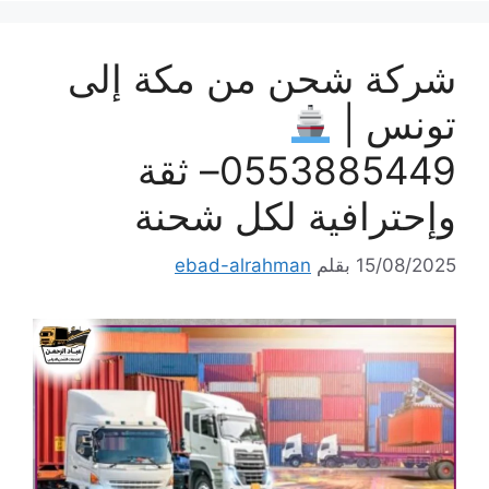
شركة شحن من مكة إلى
تونس |
0553885449– ثقة
وإحترافية لكل شحنة
15/08/2025
بقلم
ebad-alrahman