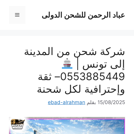
نتقل
لى
عباد الرحمن للشحن الدولى
القائمة
لمحتوى
شركة شحن من المدينة
إلى تونس |
0553885449– ثقة
وإحترافية لكل شحنة
15/08/2025
بقلم
ebad-alrahman