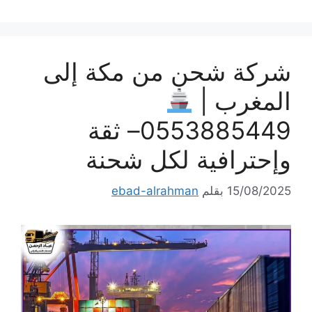
شركة شحن من مكة إلى
المغرب |
0553885449– ثقة
وإحترافية لكل شحنة
15/08/2025
بقلم
ebad-alrahman