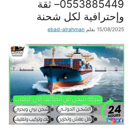
0553885449– ثقة
وإحترافية لكل شحنة
15/08/2025
بقلم
ebad-alrahman