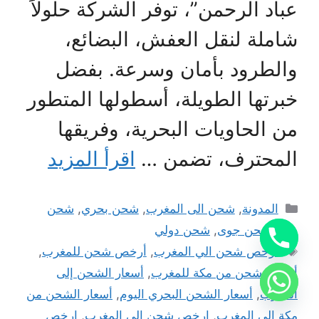
عباد الرحمن”، توفر الشركة حلولاً
شاملة لنقل العفش، البضائع،
والطرود بأمان وسرعة. بفضل
خبرتها الطويلة، أسطولها المتطور
من الحاويات البحرية، وفريقها
المحترف، تضمن …
اقرأ المزيد
التصنيفات
المدونة
,
شحن الى المغرب
,
شحن بحري
,
شحن
بري
,
شحن جوى
,
شحن دولي
الوسوم
أرخص شحن الي المغرب
,
أرخص شحن للمغرب
,
أرخص شحن من مكة للمغرب
,
أسعار الشحن إلى
المغرب
,
أسعار الشحن البحري اليوم
,
أسعار الشحن من
مكة الى المغرب
,
ارخص شحن الى المغرب
,
ارخص