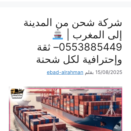
شركة شحن من المدينة
إلى المغرب |
0553885449– ثقة
وإحترافية لكل شحنة
15/08/2025
بقلم
ebad-alrahman