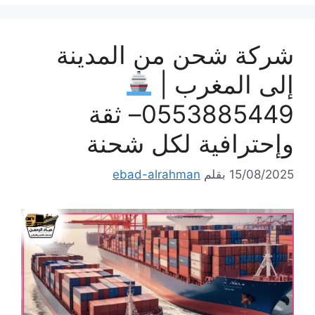
شركة شحن من المدينة
إلى المغرب |
0553885449– ثقة
وإحترافية لكل شحنة
15/08/2025
بقلم
ebad-alrahman