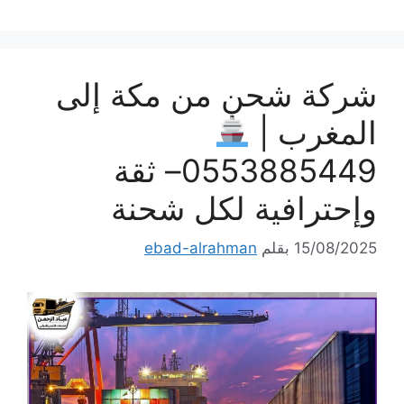
شركة شحن من مكة إلى
المغرب |
0553885449– ثقة
وإحترافية لكل شحنة
15/08/2025
بقلم
ebad-alrahman