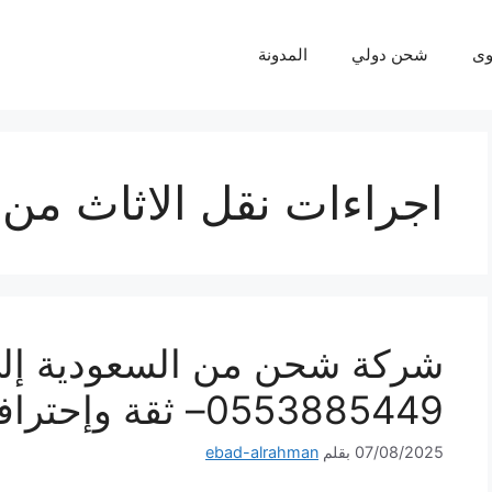
ى
شحن دولي
المدونة
اجراءات نقل الاثاث من 
شركة شحن من السعودية إلى
0553885449– ثقة وإحترافية لكل شحنة
07/08/2025
بقلم
ebad-alrahman