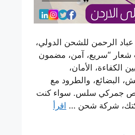
باد الرحمن للشحن الدولي،
شعار “سريع، آمن، مضمون
ن الكفاءة، الأمان،
ش، البضائع، والطرود مع
ليص جمركي سلس. سواء كنت
ركتك، شركة شحن …
اقرأ