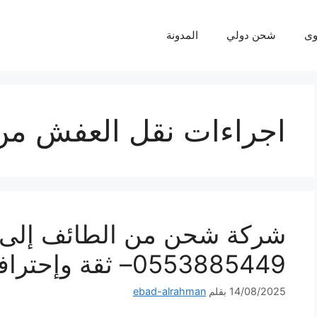
ى
شحن دولي
المدونة
اجراءات نقل العفش من 
شركة شحن من الطائف إلى ا
0553885449– ثقة وإحترافية لكل شحنة
14/08/2025
بقلم
ebad-alrahman