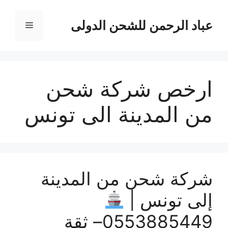
نتقل
لى
عباد الرحمن للشحن الدولى
القائمة
لمحتوى
ارخص شركة شحن
من المدينة الى تونس
شركة شحن من المدينة
إلى تونس |
0553885449– ثقة