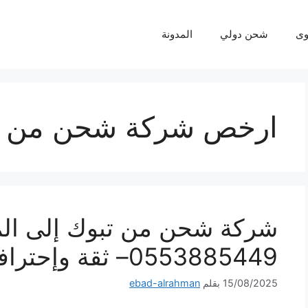
ى
شحن دولي
المدونة
ارخص شركة شحن من تب
شركة شحن من تبوك إلى ال
0553885449– ثقة وإحترافية لكل شحنة
15/08/2025
بقلم
ebad-alrahman