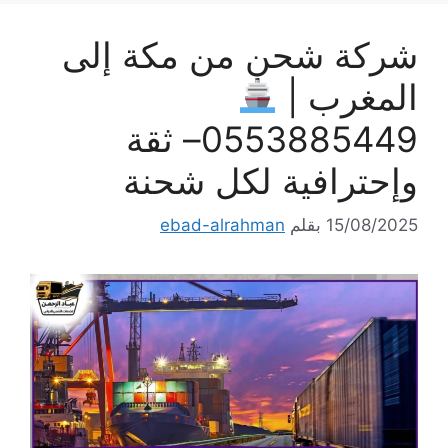
شركة شحن من مكة إلى
المغرب |
0553885449– ثقة
وإحترافية لكل شحنة
15/08/2025
بقلم
ebad-alrahman