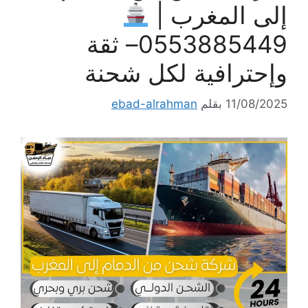
إلى المغرب |
0553885449– ثقة
وإحترافية لكل شحنة
11/08/2025
بقلم
ebad-alrahman