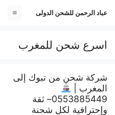
نتقل
لى
عباد الرحمن للشحن الدولى
القائمة
لمحتوى
اسرع شحن للمغرب
شركة شحن من تبوك إلى
المغرب |
0553885449– ثقة
وإحترافية لكل شحنة