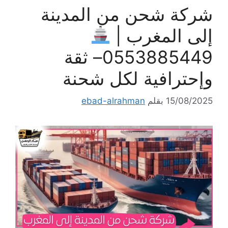
شركة شحن من المدينة
إلى المغرب |
0553885449– ثقة
وإحترافية لكل شحنة
15/08/2025
بقلم
ebad-alrahman