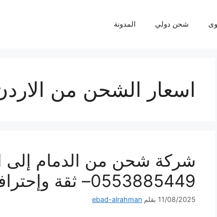
ى
شحن دولي
المدونة
اسعار الشحن من الاردن 
شركة شحن من الدمام إلى ال
0553885449– ثقة وإحترافية لكل شحنة
11/08/2025
بقلم
ebad-alrahman