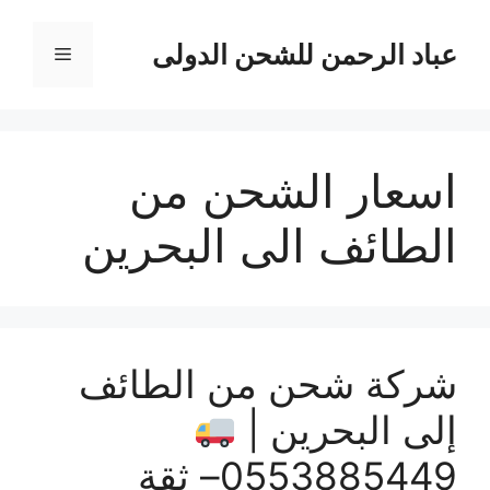
نتقل
لى
عباد الرحمن للشحن الدولى
القائمة
لمحتوى
اسعار الشحن من
الطائف الى البحرين
شركة شحن من الطائف
إلى البحرين |
0553885449– ثقة