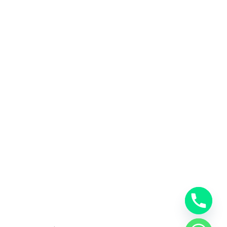
المملكة العربية السعودية
0553885449
خدمات شركة شحن دولي بجدة
خدمات الشحن البري
خدمات الشحن البحري
خدمات الشحن الجوي
شحن دولي بجدة