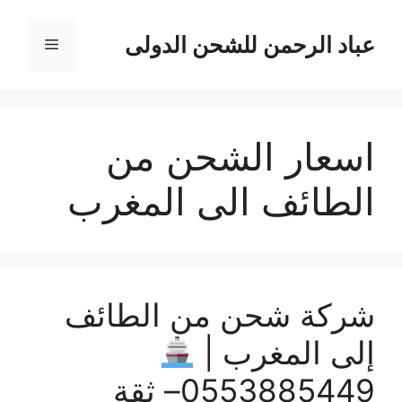
نتقل
لى
عباد الرحمن للشحن الدولى
القائمة
لمحتوى
اسعار الشحن من
الطائف الى المغرب
شركة شحن من الطائف
إلى المغرب |
0553885449– ثقة