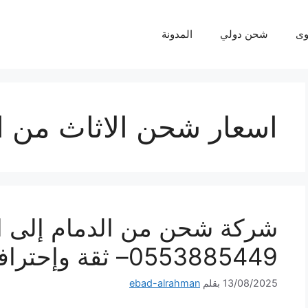
ى
شحن دولي
المدونة
اسعار شحن الاثاث من ا
شركة شحن من الدمام إلى ا
0553885449– ثقة وإحترافية لكل شحنة
13/08/2025
بقلم
ebad-alrahman