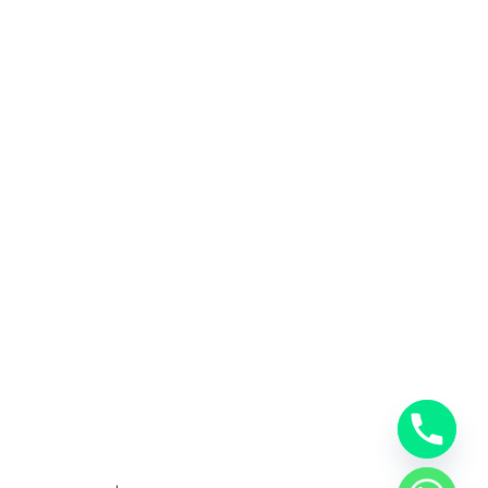
المملكة العربية السعودية
0553885449
خدمات شركة شحن دولي بجدة
خدمات الشحن البري
خدمات الشحن البحري
خدمات الشحن الجوي
شحن دولي بجدة