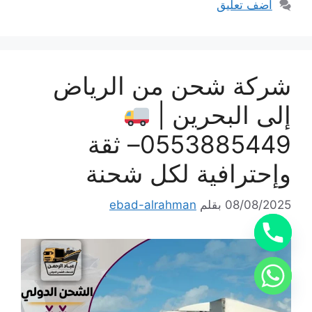
أضف تعليق
شركة شحن من الرياض
إلى البحرين |
0553885449– ثقة
وإحترافية لكل شحنة
08/08/2025
بقلم
ebad-alrahman