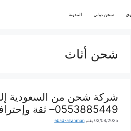
ى
شحن دولي
المدونة
شحن أثاث
شركة شحن من السعودية إلى
0553885449– ثقة وإحترافية لكل شحنة
03/08/2025
بقلم
ebad-alrahman