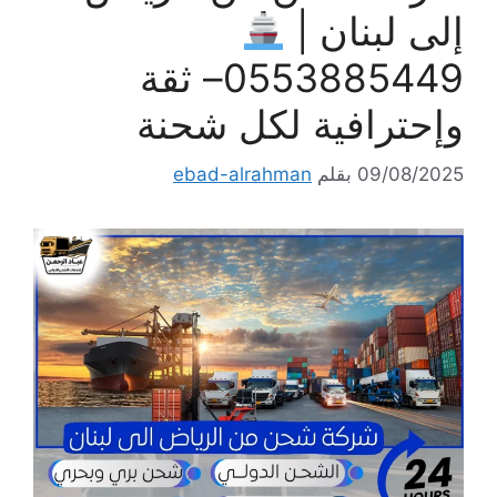
إلى لبنان |
0553885449– ثقة
وإحترافية لكل شحنة
09/08/2025
بقلم
ebad-alrahman