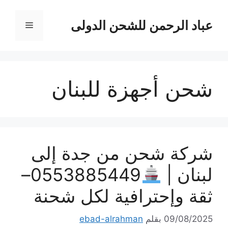
نتقل
لى
عباد الرحمن للشحن الدولى
القائمة
لمحتوى
شحن أجهزة للبنان
شركة شحن من جدة إلى
لبنان |
0553885449–
ثقة وإحترافية لكل شحنة
09/08/2025
بقلم
ebad-alrahman