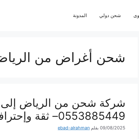
ى
شحن دولي
المدونة
شحن أغراض من الرياض 
شركة شحن من الرياض إلى ل
0553885449– ثقة وإحترافية لكل شحنة
09/08/2025
بقلم
ebad-alrahman