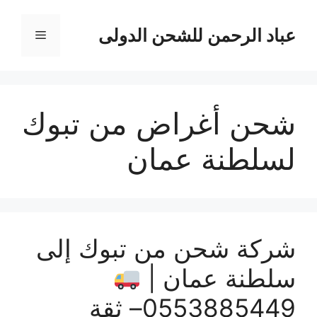
نتقل
لى
عباد الرحمن للشحن الدولى
القائمة
لمحتوى
شحن أغراض من تبوك
لسلطنة عمان
شركة شحن من تبوك إلى
سلطنة عمان |
0553885449– ثقة