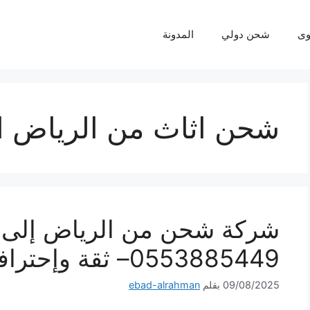
ى
شحن دولي
المدونة
شحن اثاث من الرياض ال
شركة شحن من الرياض إلى ل
0553885449– ثقة وإحترافية لكل شحنة
09/08/2025
بقلم
ebad-alrahman