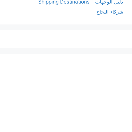
دليل الوجهات – Shipping Destinations
شركاء النجاح
خدماتنا
افضل شركة شحن دولي بجدة
المملكة العربية السعودية
المملكة العربية السعودية