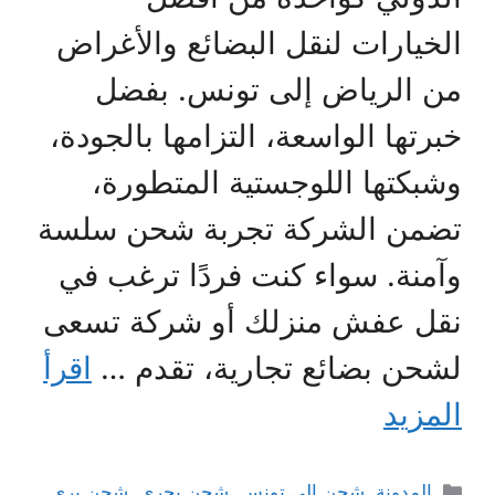
الخيارات لنقل البضائع والأغراض
من الرياض إلى تونس. بفضل
خبرتها الواسعة، التزامها بالجودة،
وشبكتها اللوجستية المتطورة،
تضمن الشركة تجربة شحن سلسة
وآمنة. سواء كنت فردًا ترغب في
نقل عفش منزلك أو شركة تسعى
لشحن بضائع تجارية، تقدم …
اقرأ
المزيد
التصنيفات
المدونة
,
شحن الى تونس
,
شحن بحري
,
شحن بري
,