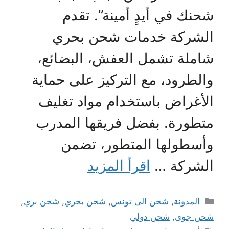
شحنك في أيدٍ أمينة”. تقدم
الشركة خدمات شحن بحري
شاملة تشمل العفش، البضائع،
والطرود، مع التركيز على حماية
الأغراض باستخدام مواد تغليف
متطورة. بفضل فريقها المدرب
وأسطولها المتطور، تضمن
الشركة …
اقرأ المزيد
التصنيفات
المدونة
,
شحن الى تونس
,
شحن بحري
,
شحن بري
,
شحن جوى
,
شحن دولي