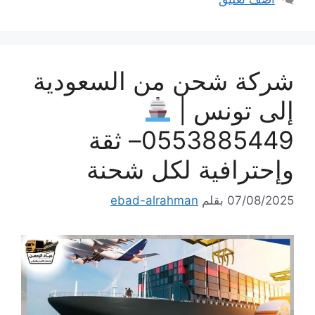
شركة شحن من السعودية
إلى تونس |
0553885449– ثقة
وإحترافية لكل شحنة
07/08/2025
بقلم
ebad-alrahman