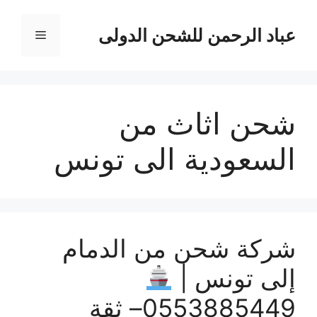
نتقل
لى
عباد الرحمن للشحن الدولى
القائمة
لمحتوى
شحن اثاث من
السعودية الى تونس
شركة شحن من الدمام
إلى تونس |
0553885449– ثقة