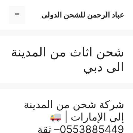
نتقل
لى
عباد الرحمن للشحن الدولى
القائمة
لمحتوى
شحن اثاث من المدينة
الى دبي
شركة شحن من المدينة
إلى الإمارات |
0553885449– ثقة