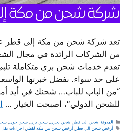
تعد شركة شحن من مكة إلى قطر عب
من الشركات الرائدة في مجال الش
تقدم خدمات شحن بري متكاملة تلبي 
على حد سواء. بفضل خبرتها الواسعة،
“من الباب للباب… شحنك في أيد أمي
للشحن الدولي“، أصبحت الخيار …
ا
التصنيفات
المدونة
,
شحن الى قطر
,
شحن بحري
,
شحن بري
,
شحن جوى
,
شحن
الوسوم
أرخص شحن الي قطر
,
أرخص شحن من مكة لقطر
,
اجراءات نقل ا