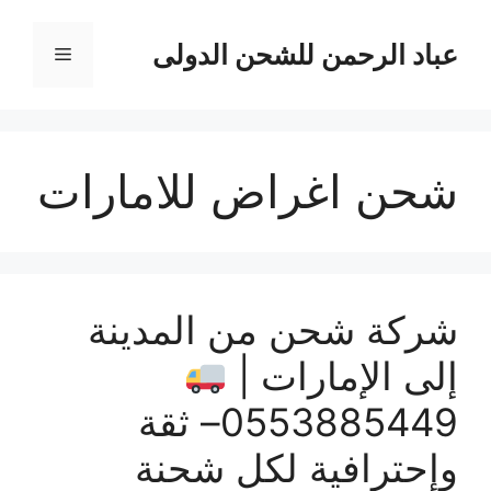
نتقل
لى
عباد الرحمن للشحن الدولى
القائمة
لمحتوى
شحن اغراض للامارات
شركة شحن من المدينة
إلى الإمارات |
0553885449– ثقة
وإحترافية لكل شحنة