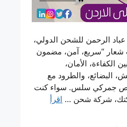
باد الرحمن للشحن الدولي،
شعار “سريع، آمن، مضمون
ن الكفاءة، الأمان،
ش، البضائع، والطرود مع
ليص جمركي سلس. سواء كنت
ركتك، شركة شحن …
اقرأ