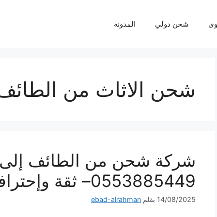
ى
شحن دولي
المدونة
شحن الاثاث من الطائف 
شركة شحن من الطائف إلى ا
0553885449– ثقة وإحترافية لكل شحنة
14/08/2025
بقلم
ebad-alrahman