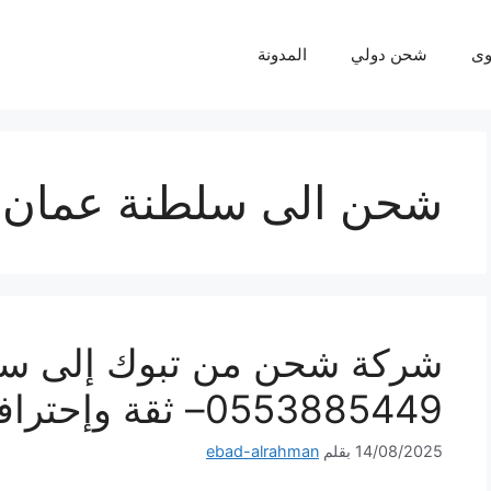
ى
شحن دولي
المدونة
شحن الى سلطنة عمان
شركة شحن من تبوك إلى سل
0553885449– ثقة وإحترافية لكل شحنة
14/08/2025
بقلم
ebad-alrahman