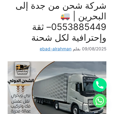
شركة شحن من جدة إلى
البحرين |
0553885449– ثقة
وإحترافية لكل شحنة
09/08/2025
بقلم
ebad-alrahman