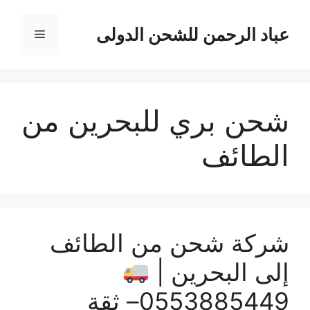
نتقل
لى
عباد الرحمن للشحن الدولى
القائمة
لمحتوى
شحن بري للبحرين من
الطائف
شركة شحن من الطائف
إلى البحرين |
0553885449– ثقة