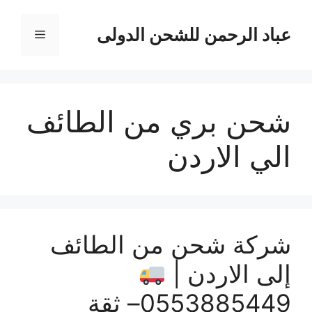
نتقل
لى
عباد الرحمن للشحن الدولى
القائمة
لمحتوى
شحن بري من الطائف
الي الاردن
شركة شحن من الطائف
إلى الاردن |
0553885449– ثقة