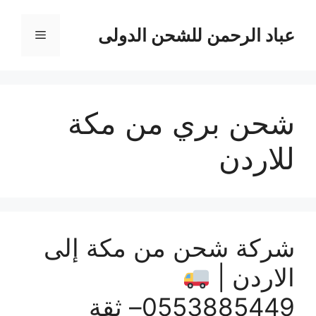
نتقل
لى
عباد الرحمن للشحن الدولى
القائمة
لمحتوى
شحن بري من مكة
للاردن
شركة شحن من مكة إلى
الاردن |
0553885449– ثقة