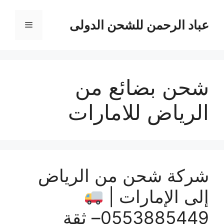
نتقل
لى
عباد الرحمن للشحن الدولى
القائمة
لمحتوى
شحن بضائع من
الرياض للامارات
شركة شحن من الرياض
إلى الإمارات |
0553885449– ثقة