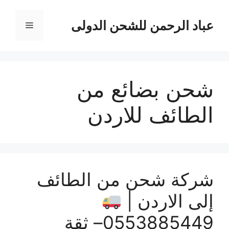
نتقل
لى
عباد الرحمن للشحن الدولى
القائمة
لمحتوى
شحن بضائع من
الطائف للاردن
شركة شحن من الطائف
إلى الاردن |
0553885449– ثقة