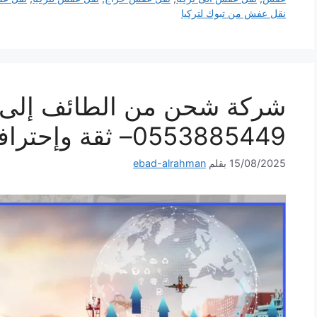
نقل عفش من تبوك لتركيا
شركة شحن من الطائف إلى ت
0553885449– ثقة وإحترافية لكل شحنة
15/08/2025
بقلم
ebad-alrahman