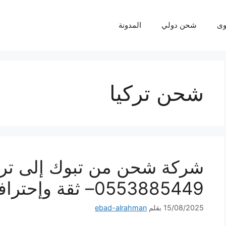
ى
شحن دولي
المدونة
شحن تركيا
شركة شحن من تبوك إلى ترك
0553885449– ثقة وإحترافية لكل شحنة
15/08/2025
بقلم
ebad-alrahman