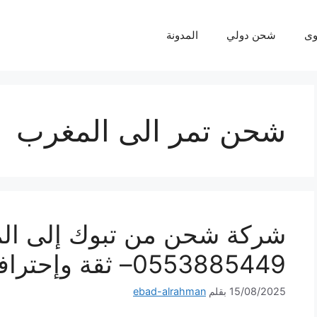
ى
شحن دولي
المدونة
شحن تمر الى المغرب
شركة شحن من تبوك إلى ال
0553885449– ثقة وإحترافية لكل شحنة
15/08/2025
بقلم
ebad-alrahman