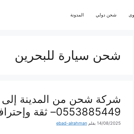
ى
شحن دولي
المدونة
شحن سيارة للبحرين
شركة شحن من المدينة إلى ا
0553885449– ثقة وإحترافية لكل شحنة
14/08/2025
بقلم
ebad-alrahman