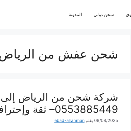
ى
شحن دولي
المدونة
شحن عفش من الرياض ا
شركة شحن من الرياض إلى ا
0553885449– ثقة وإحترافية لكل شحنة
08/08/2025
بقلم
ebad-alrahman