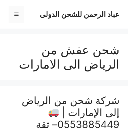
نتقل
لى
عباد الرحمن للشحن الدولى
القائمة
لمحتوى
شحن عفش من
الرياض الى الامارات
شركة شحن من الرياض
إلى الإمارات |
0553885449– ثقة