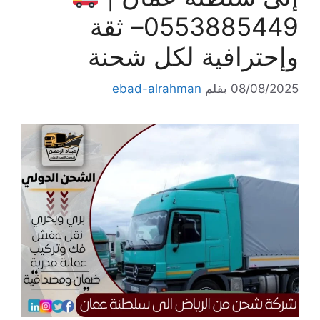
0553885449– ثقة
وإحترافية لكل شحنة
08/08/2025
بقلم
ebad-alrahman