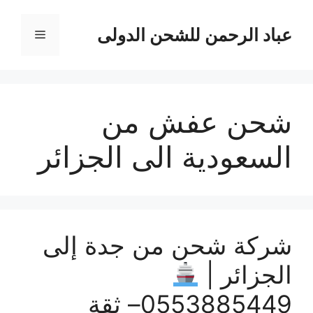
نتقل
لى
عباد الرحمن للشحن الدولى
القائمة
لمحتوى
شحن عفش من
السعودية الى الجزائر
شركة شحن من جدة إلى
الجزائر |
0553885449– ثقة