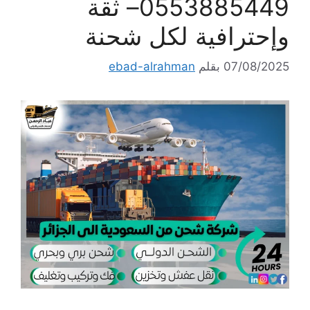
0553885449– ثقة
وإحترافية لكل شحنة
07/08/2025
بقلم
ebad-alrahman