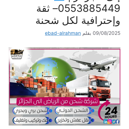
0553885449– ثقة
وإحترافية لكل شحنة
09/08/2025
بقلم
ebad-alrahman